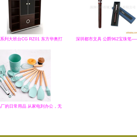
系列大班台CG RZ01 东方华奥打
深圳都市文具 公爵962宝珠笔
造高效环保办公美学
美妆的跨界灵感
厂的日常用品 从家电到办公，无
处不在的柔软智慧