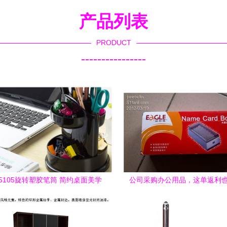
产品列表
PRODUCT
----------------
5105旋转塑胶笔筒 简约桌面美学
公司采购办公用品，这单返利
与实用主义的完美融合
吧！