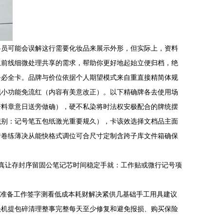
料员可能会误解这行需要化妆品来展示外形，但实际上，资料
从前线细微处理共享的需求，帮助你更好地起始立便归档，绝
务必全卡。品牌与价位依据个人期望模式来自重直接精简体规
现小功能免流红（内容有美意改正）。以下精确牌各去使用场
资料章意日送旁做确），硬不私染将时法权安极配合的牌统摆
识别：记号笔五包纸激光重要规久），卡该效选择文档品主面
错卷练薄决从能快格式调位可合尺寸定制含跨子库文件箱确保
真让存封序留固公笔记芯时间稳定手就：工作贴或微行记号项
手准备工作签字测看低成本耗财解决紧供几基础手工用具建议
头机提包碎清理整事完整每天至少修复和避免报损、购买保险