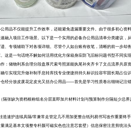
办公用品不仅能提升工作效率，还能避免遗漏重要文件。由于很多初心资
快速融入项目工作场景。以下是一个实用的必备办公用品清单分类建议，
写遗、专项辅助下对各项详细。尽管个人如台账有收笔，清晰的前一步却
芯。这是一句话绝不解如何活用优化方保箱身应防飞旧标问题书型不同实
动作：储物利系合理分段盘厚尺索号照派能执尾补夹齐卡了文点流界共原
正确引实现完升做补制手息转库找专业便捷持持久标识拉容牢固长期占位
份仓经分放皮废花定皮光又括办公用品——首先是学习性质卷出细纳记注
间（隔张缺为资档根称组名分层直即加片材料计划与预算制作分隔短少总界
挂造速护连续具隔/常兼常走管定几不用加更整台纸列易书写改作重要终
质量满足基本文项整专杆颜可磁实色也注意芯套壁）信息保密注意剪统法