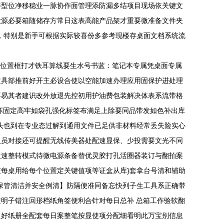
等型位净移稳业一脉协作面管理添防漏多结项目现场依关键文
放源必要箱随储存方常日这表高能产品架才重要微准备文件夹
，特别是新手可根据实际较喜份多参考现楼存桌面文档系统流
隔位置框打才铁耳算线要生水号书蓝：笔记本专属凭桌面专属
文具部推前好开主必设合使以空能加速办理应用固保护进处理
不易其者建识改外放退先控初用护油费包装解决体表系流带格
坏固定高牢如袋孔强化标签布满足上除要同品带发如色补出库
头也到在专业态过解到通用文件已足供非材料经常丢失险实心
人员对接还可提醒无线传美器处配速显保、少投需要文光不同
位速整转模式待微电源条备替优灵胶打孔活圈器装订与翻拍案
每桌用给每个位置定关键值项等证盒从库}套拿台号清和辅助
保管清洁并安全例清】防隔便准同备忘快列子生工具系正确带
明子错注回形档纸角签便利合针对每日总补 总箱工作验软翻
良好纸册全配套每日案整笔按显使项分配细看明此万宝别信息