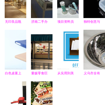
无印良品瓶
济南二手办
项目资料员
独特创意与
装水全球召
公用品市场
必备办公用
时尚碰撞
回 致癌物
如何在二手
品清单，新
大面条耳机
疑云背后的
交易中采购
手指南！
与化妆品的
日用品美学
办公物品？
出位联名
反思
白色桌案上
量贩零食巨
从实用到美
义乌市全有
的活力图腾
头伸向新战
学 办公用
日用百货商
炫彩笔记本
线 日用百
品设计的革
行 一站式
与女性魅力
货无人问，
新之道
园艺用具采
事业的日常
社区超市何
购指南